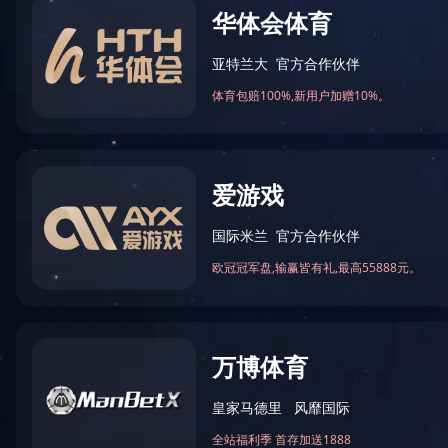
当前位置：
网站首页
>
生产基地