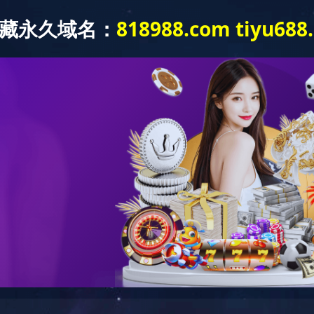
网站首页
关于我们
荣誉资质
新