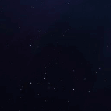
2019年5
|
|
|
|
网站首页
关于我们
荣誉资质
新闻中心
星空网页版·官方端在线-星空(中国)
开云·体育-开云online（中国
(中国)
开云网页版·官方版在线登入-开云(中国)
半岛平台-半岛(
年（2005年11月在港交所上市），是以生产无纺布为主，多