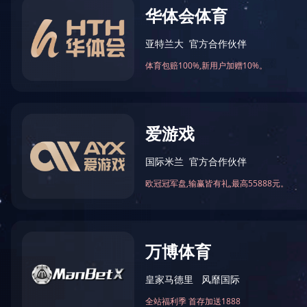
当前位置：
网站首页
>
生产基地
>
崇左扶绥业成